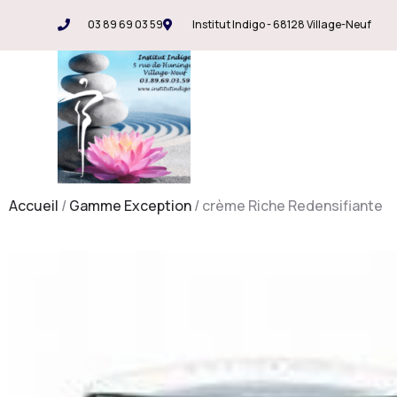
03 89 69 03 59
Institut Indigo - 68128 Village-Neuf
Accueil
/
Gamme Exception
/ crème Riche Redensifiante