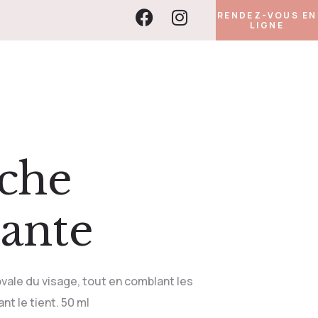
RENDEZ-VOUS EN
LIGNE
che
iante
vale du visage, tout en comblant les
nt le tient. 50 ml